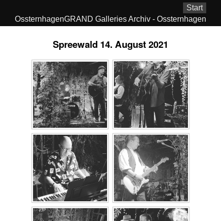
Start
OssternhagenGRAND Galleries Archiv - Ossternhagen
Spreewald 14. August 2021