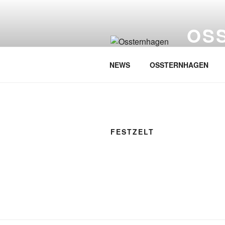
Zum
Inhalt
OS
springen
…singt Wes
NEWS
OSSTERNHAGEN
FESTZELT