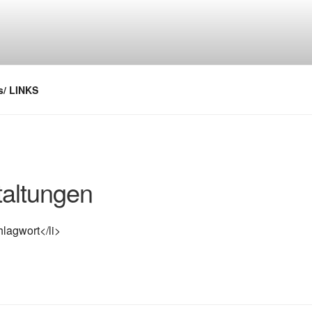
/ LINKS
altungen
lagwort</li>