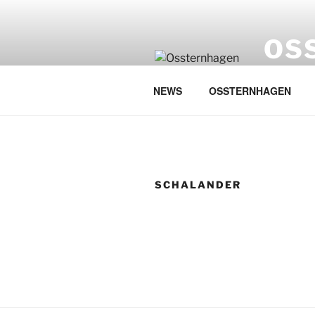
Zum
Inhalt
OS
springen
…singt We
NEWS
OSSTERNHAGEN
SCHALANDER