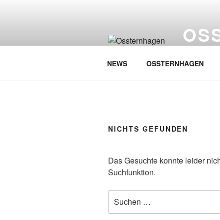
Zum
Inhalt
OS
springen
…singt Wes
NEWS
OSSTERNHAGEN
NICHTS GEFUNDEN
Das Gesuchte konnte leider nicht
Suchfunktion.
Suchen
nach: