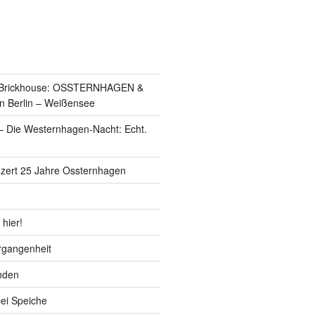
s Brickhouse: OSSTERNHAGEN &
n Berlin – Weißensee
 Die Westernhagen-Nacht: Echt.
zert 25 Jahre Ossternhagen
 hier!
ergangenheit
nden
bei Speiche