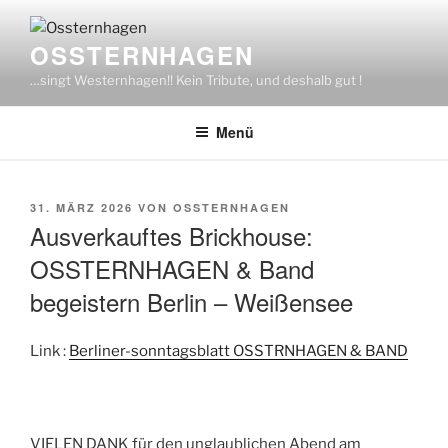
Zum
Inhalt
OSSTERNHAGEN
springen
…singt Westernhagen!! Kein Tribute, und deshalb gut !
Menü
VERÖFFENTLICHT
31. MÄRZ 2026
VON
OSSTERNHAGEN
AM
Ausverkauftes Brickhouse:
OSSTERNHAGEN & Band
begeistern Berlin – Weißensee
Link :
Berliner-sonntagsblatt OSSTRNHAGEN & BAND
VIELEN DANK für den unglaublichen Abend am