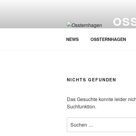
Zum
Inhalt
OS
springen
…singt Wes
NEWS
OSSTERNHAGEN
NICHTS GEFUNDEN
Das Gesuchte konnte leider nicht
Suchfunktion.
Suchen
nach: