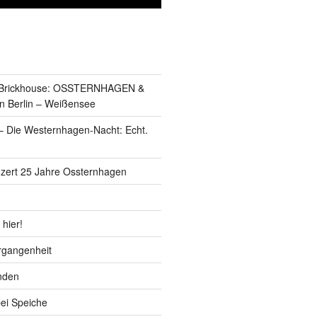
s Brickhouse: OSSTERNHAGEN &
n Berlin – Weißensee
 Die Westernhagen-Nacht: Echt.
zert 25 Jahre Ossternhagen
 hier!
ergangenheit
nden
bei Speiche