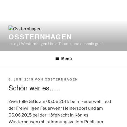
Zum
Inhalt
OSSTERNHAGEN
springen
…singt Westernhagen!! Kein Tribute, und deshalb gut !
Menü
VERÖFFENTLICHT
8. JUNI 2015
VON
OSSTERNHAGEN
AM
Schön war es…..
Zwei tolle GiGs am 05.06.2015 beim Feuerwehrfest
der Freiwilligen Feuerwehr Heinersdorf und am
06.06.2015 bei der HöfeNacht in Königs
Wusterhausen mit stimmungsvollem Publikum.