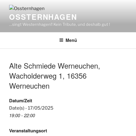
Zum
Inhalt
OSSTERNHAGEN
springen
…singt Westernhagen!! Kein Tribute, und deshalb gut !
Menü
Alte Schmiede Werneuchen,
Wacholderweg 1, 16356
Werneuchen
Datum/Zeit
Date(s) - 17/05/2025
19:00 - 22:00
Veranstaltungsort