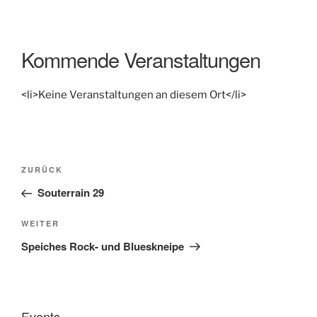
Kommende Veranstaltungen
<li>Keine Veranstaltungen an diesem Ort</li>
Beitragsnavigation
Vorheriger
ZURÜCK
Beitrag
Souterrain 29
Nächster
WEITER
Beitrag
Speiches Rock- und Blueskneipe
Events