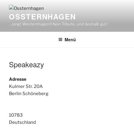
Zum
Inhalt
OSSTERNHAGEN
springen
…singt Westernhagen!! Kein Tribute, und deshalb gut !
Menü
Speakeazy
Adresse
Kulmer Str. 20A
Berlin Schöneberg
10783
Deutschland