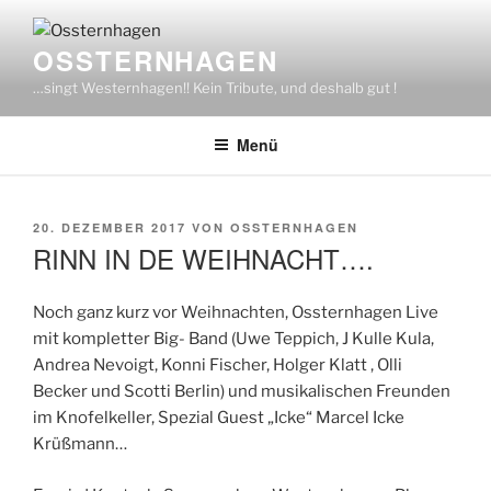
Zum
Inhalt
OSSTERNHAGEN
springen
…singt Westernhagen!! Kein Tribute, und deshalb gut !
Menü
VERÖFFENTLICHT
20. DEZEMBER 2017
VON
OSSTERNHAGEN
AM
RINN IN DE WEIHNACHT….
Noch ganz kurz vor Weihnachten, Ossternhagen Live
mit kompletter Big- Band (Uwe Teppich, J Kulle Kula,
Andrea Nevoigt, Konni Fischer, Holger Klatt , Olli
Becker und Scotti Berlin) und musikalischen Freunden
im Knofelkeller, Spezial Guest „Icke“ Marcel Icke
Krüßmann…