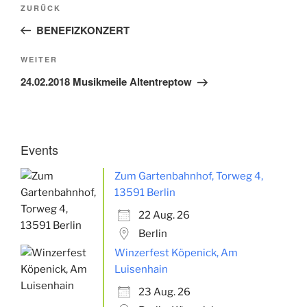
Beitragsnavigation
Vorheriger
ZURÜCK
Beitrag
BENEFIZKONZERT
Nächster
WEITER
Beitrag
24.02.2018 Musikmeile Altentreptow
Events
Zum Gartenbahnhof, Torweg 4,
13591 Berlin
22 Aug. 26
Berlin
Winzerfest Köpenick, Am
Luisenhain
23 Aug. 26