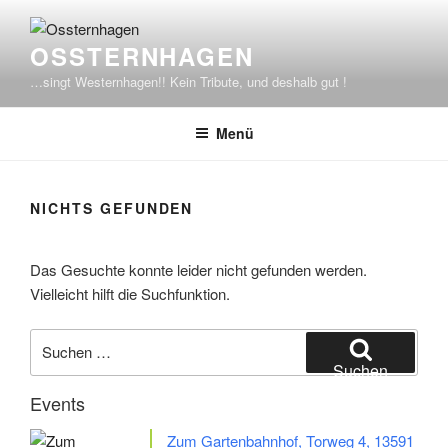
Zum
Inhalt
OSSTERNHAGEN
springen
…singt Westernhagen!! Kein Tribute, und deshalb gut !
Menü
NICHTS GEFUNDEN
Das Gesuchte konnte leider nicht gefunden werden.
Vielleicht hilft die Suchfunktion.
Suchen
nach:
Suchen
Events
Zum Gartenbahnhof, Torweg 4, 13591