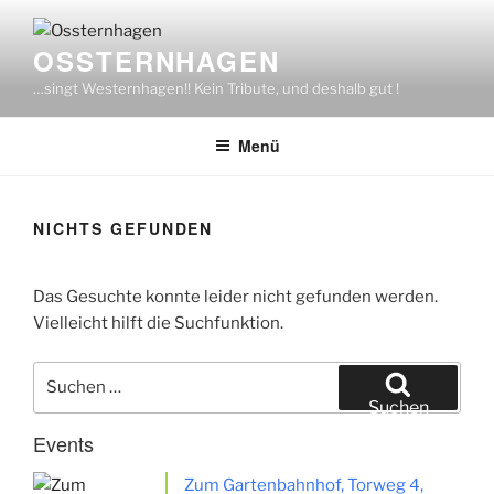
Zum
Inhalt
OSSTERNHAGEN
springen
…singt Westernhagen!! Kein Tribute, und deshalb gut !
Menü
NICHTS GEFUNDEN
Das Gesuchte konnte leider nicht gefunden werden.
Vielleicht hilft die Suchfunktion.
Suchen
nach:
Suchen
Events
Zum Gartenbahnhof, Torweg 4,