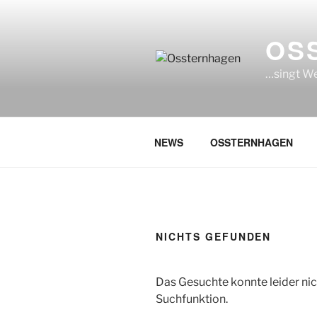
Zum
Inhalt
OS
springen
…singt We
NEWS
OSSTERNHAGEN
NICHTS GEFUNDEN
Das Gesuchte konnte leider nich
Suchfunktion.