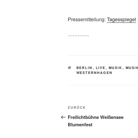
Pressemitteilung:
Tagesspiegel
………….
SCHLAGWÖRTER
BERLIN
,
LIVE
,
MUSIK
,
MUSI
WESTERNHAGEN
Beitragsnavigation
Vorheriger
ZURÜCK
Beitrag
Freilichtbühne Weißensee
Blumenfest