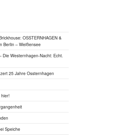
s Brickhouse: OSSTERNHAGEN &
n Berlin – Weißensee
 Die Westernhagen-Nacht: Echt.
zert 25 Jahre Ossternhagen
 hier!
ergangenheit
nden
bei Speiche