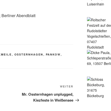
; Berliner Abendblatt
KMEILE
,
OSSTERNHAGEN
,
PANKOW
,
Nächster
WEITER
Beitrag
Mr. Ossternhagen unplugged,
Kiezfeste in Weißensee