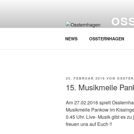
Zum
Inhalt
OS
springen
…singt Wes
NEWS
OSSTERNHAGEN
VERÖFFENTLICHT
25. FEBRUAR 2016
VON
OSSTE
AM
15. Musikmeile Pa
Am 27.02.2016 spielt Ossternha
Musikmeile Pankow im Kissingen
0.45 Uhr. Live- Musik gibt es zu
freuen uns auf Euch !!